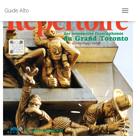
Guide Alto
T
O
G
G
L
E
N
A
V
I
G
A
T
I
O
N